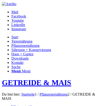
Mail
Facebook
Youtube
LinkedIn
Instagram
Start
Tierernährung
Pflanzenernährung
Silierung + Konservierung
Haus + Garten
Downloads
Kontakt
Suche
Menü
Menü
GETREIDE & MAIS
Du bist hier:
Startseite
1
/
Pflanzenernährung
2
/
GETREIDE &
MAIS